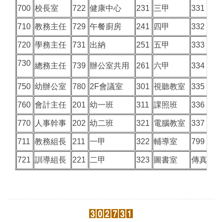
700
校長室
722
健康中心
231
三甲
331
710
教務主任
729
午餐廚房
241
四甲
332
720
學務主任
731
出納
251
五甲
333
730
總務主任
739
辦公室共用
261
六甲
334
750
幼辦公室
780
2F會議室
301
視聽教室
335
760
會計主任
201
幼一班
311
課照班
336
770
人事幹事
202
幼二班
321
電腦教室
337
711
教務組長
211
一甲
322
輔導室
799
721
訓導組長
221
二甲
323
圖書室
傳真號