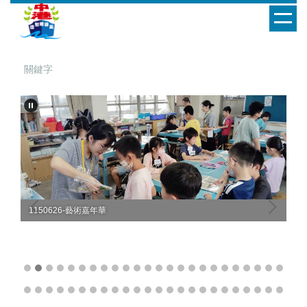
跳
到
主
要
內
容
區
1150626-藝術嘉年華
11