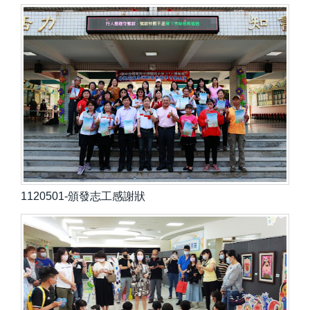
1120501-頒發志工感謝狀