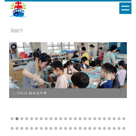
跳
到
主
要
內
容
區
1150529-國際教育暨ICRT
11