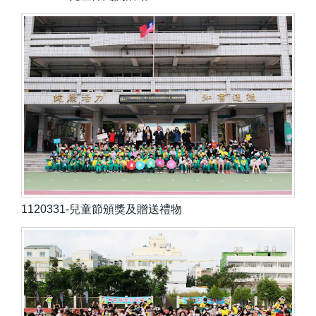
1120331-兒童節頒獎及贈送禮物