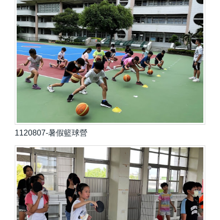
1120807-暑假籃球營